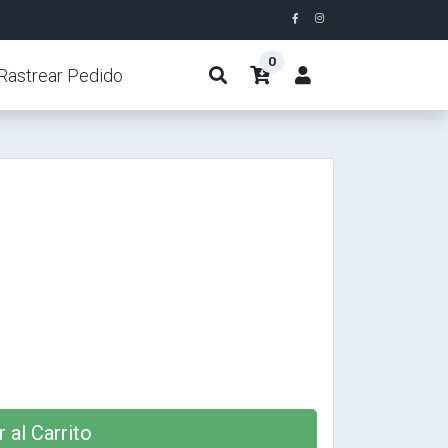
0
Rastrear Pedido
 al Carrito