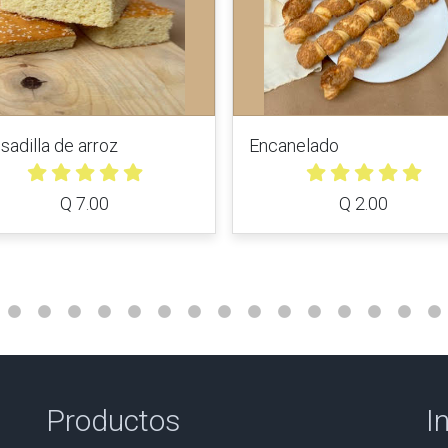
sadilla de arroz
Encanelado
Q 7.00
Q 2.00
Productos
I