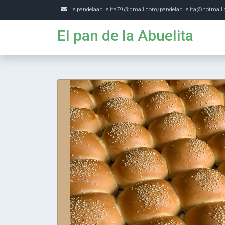
elpandelaabuelita79@gmail.com/pandelabuelita@hotmail
El pan de la Abuelita